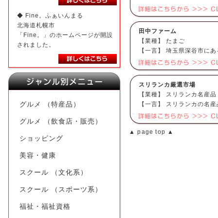
◆ Fine。ふぁいんまる
北海道札幌市
田中ファーム
「Fine。」のホームページが開設
【業種】 たまご
されました。
【一言】 埼玉県深谷市に
スリランカ厳選市場
【業種】 スリランカ名産品
グルメ （特産品）
【一言】 スリランカの名
グルメ （飲食店・販売）
▲ page top ▲
ショッピング
美容・健康
スクール （文化系）
スクール （スポーツ系）
福祉・福祉資格