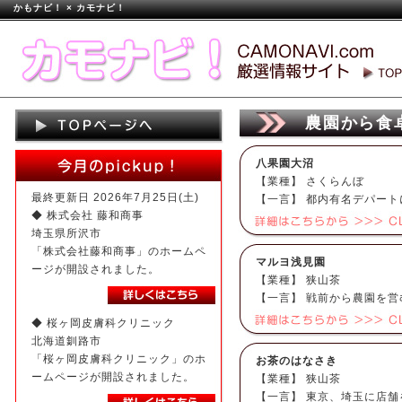
かもナビ！ × カモナビ！
農園から食
八果園大沼
【業種】 さくらんぼ
最終更新日 2026年7月25日(土)
【一言】 都内有名デパー
◆ 株式会社 藤和商事
埼玉県所沢市
「株式会社藤和商事」のホームペ
マルヨ浅見園
ージが開設されました。
【業種】 狭山茶
【一言】 戦前から農園を
◆ 桜ヶ岡皮膚科クリニック
北海道釧路市
「桜ヶ岡皮膚科クリニック」のホ
お茶のはなさき
ームページが開設されました。
【業種】 狭山茶
【一言】 東京、埼玉に店